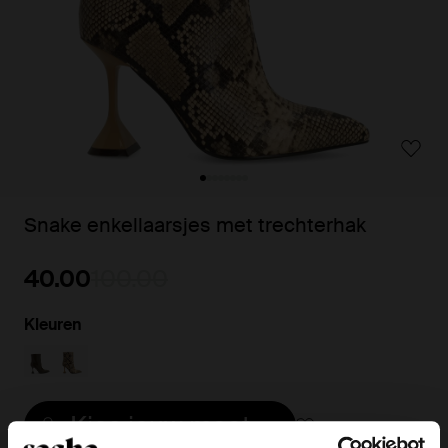
Snake enkellaarsjes met trechterhak
40.00
100.00
Kleuren
Kies jouw maat