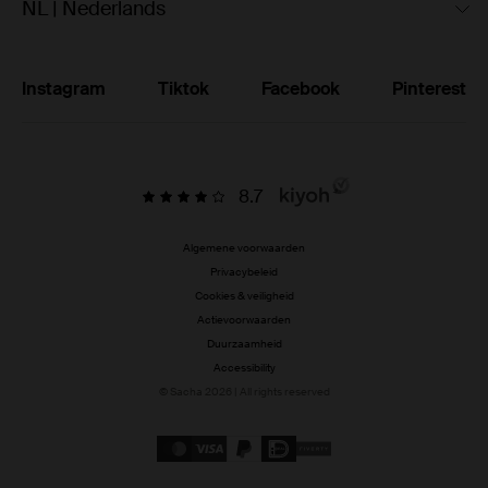
NL | Nederlands
Instagram
Tiktok
Facebook
Pinterest
8.7
Algemene voorwaarden
Privacybeleid
Cookies & veiligheid
Actievoorwaarden
Duurzaamheid
Accessibility
© Sacha 2026 | All rights reserved