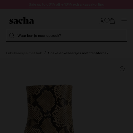
Doorgaan naar artikel
Sale up to 60% off + 10% extra kassakorting
Submit search
Waar ben je naar op zoek?
Enkellaarsjes met hak
Snake enkellaarsjes met trechterhak