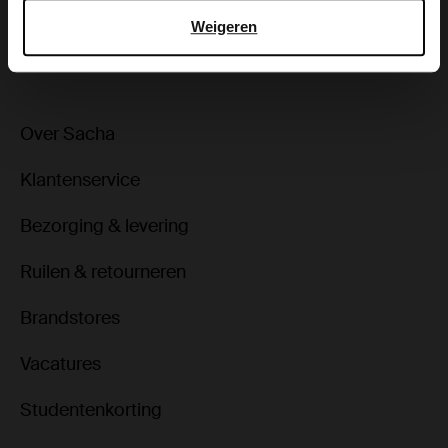
Weigeren
ga terug
Over Sacha
Klantenservice
Bezorging & levering
Ruilen & retourneren
Brandstores
Vacatures
Studentenkorting