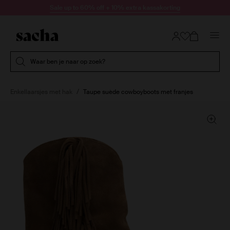
Doorgaan naar artikel
Sale up to 60% off + 10% extra kassakorting
Submit search
Waar ben je naar op zoek?
Enkellaarsjes met hak
Taupe suède cowboyboots met franjes