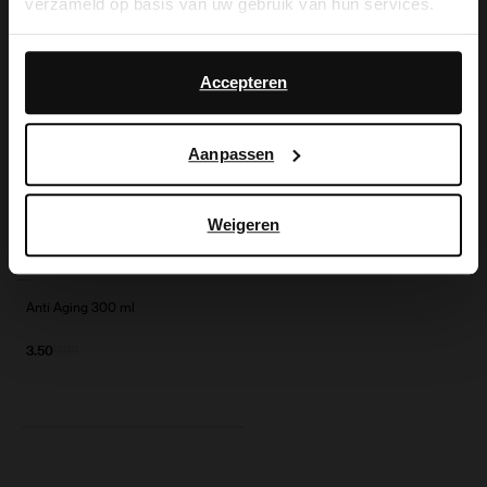
verzameld op basis van uw gebruik van hun services.
Anderen kochten ook
Yes, switch to
No, stay in Dutch
English
Daarnaast werken wij samen met Google voor
Item
advertentie- en meetdoeleinden. Meer informatie over
Accepteren
- 65%
1
hoe Google uw persoonsgegevens gebruikt, vindt u op
of
Google’s pagina over zakelijke veiligheid en privacy
.
1
Aanpassen
Weigeren
Anti Aging 300 ml
3.50
9.99