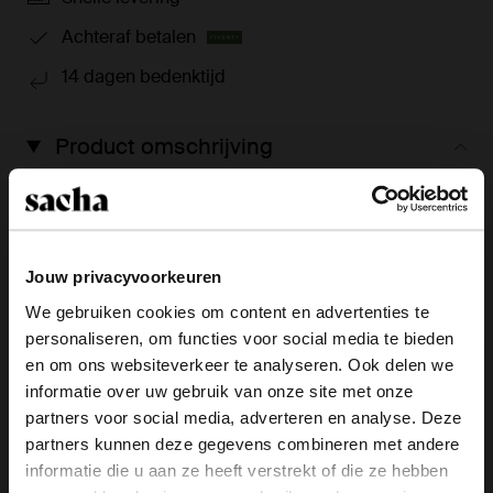
Achteraf betalen
14 dagen bedenktijd
Product omschrijving
De taupe suède cowboyboots met franjes van Sacha
hebben een puntige neus, een blokhak van 5 cm en
een flap die gedeeltelijk over de hak heen valt.
Jouw privacyvoorkeuren
Product details
We gebruiken cookies om content en advertenties te
personaliseren, om functies voor social media te bieden
×
en om ons websiteverkeer te analyseren. Ook delen we
Bezorgen & retour
View this website in English?
informatie over uw gebruik van onze site met onze
partners voor social media, adverteren en analyse. Deze
It looks like your language isn't Dutch. Would
ga terug
partners kunnen deze gegevens combineren met andere
you like to switch to English?
informatie die u aan ze heeft verstrekt of die ze hebben