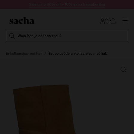
Doorgaan naar artikel
Sale up to 60% off + 10% extra kassakorting
Submit search
Waar ben je naar op zoek?
Enkellaarsjes met hak
Taupe suède enkellaarsjes met hak