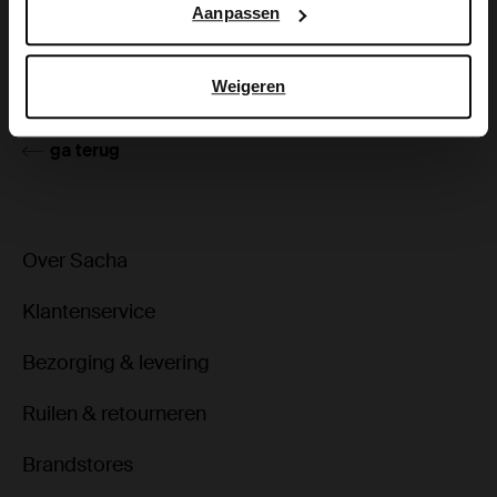
Aanpassen
Product details
Bezorgen & retour
Weigeren
ga terug
Over Sacha
Klantenservice
Bezorging & levering
Ruilen & retourneren
Brandstores