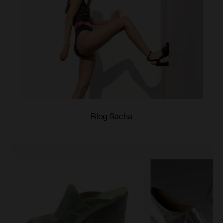
Blog Sacha
Item
1
of
5