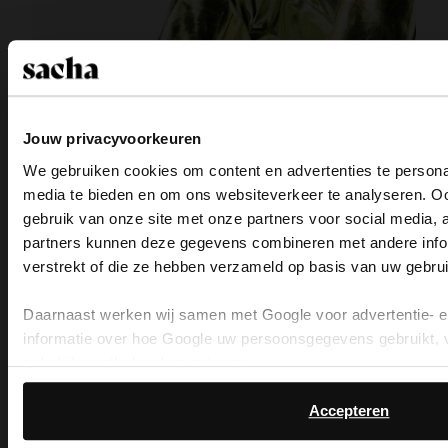
Jouw privacyvoorkeuren
We gebruiken cookies om content en advertenties te personal
media te bieden en om ons websiteverkeer te analyseren. Oo
gebruik van onze site met onze partners voor social media,
View this website in English
partners kunnen deze gegevens combineren met andere infor
verstrekt of die ze hebben verzameld op basis van uw gebru
It looks like your language isn't Dutch. Woul
switch to English?
Daarnaast werken wij samen met Google voor advertentie- 
informatie over hoe Google uw persoonsgegevens gebruikt, 
zakelijke veiligheid en privacy
.
Yes, switch to English
No, stay i
Accepteren
STRAPPY SANDAL COLLECTION