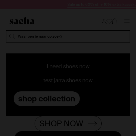
Doorgaan naar artikel
Sale up to 60% off + 10% extra kassako
Submit search
Waar ben je naar op zoek?
I need shoes now
test jarra shoes now
shop collection
SHOP NOW