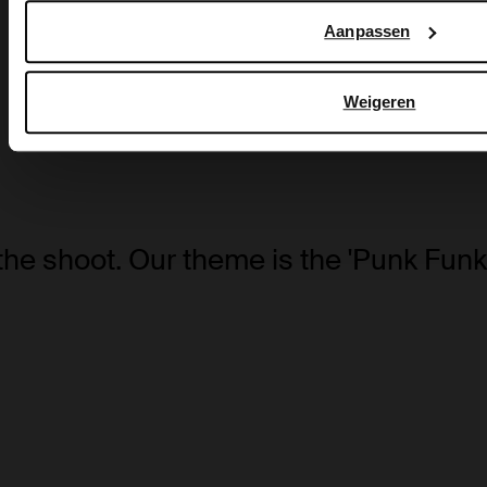
Aanpassen
Deze collectie is key in het seizoen van 2023
Weigeren
Shop collectie
the shoot. Our theme is the 'Punk Funk