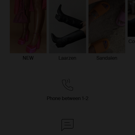
Co
NEW
Laarzen
Sandalen
Item
2
of
9
Phone between 1-2