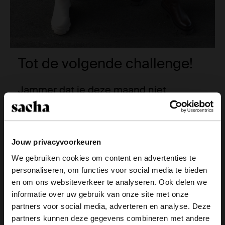
Tot de volgende challenge!
Jammer dat je deze maand niet
meedoet!
Jammer dat je deze maand niet mee kan doen met
de challenge! Misschien past de volgende
Jouw privacyvoorkeuren
challenge beter bij jou. Als je jezelf niet uitschrijft
We gebruiken cookies om content en advertenties te
via de mail die je hebt gekregen via Sacha Insiders
personaliseren, om functies voor social media te bieden
ontvang je volgende maand automatisch een
×
en om ons websiteverkeer te analyseren. Ook delen we
uitnodiging voor de nieuwste Challenge.
View this website in English?
informatie over uw gebruik van onze site met onze
partners voor social media, adverteren en analyse. Deze
Heb je vragen over het Sacha Insiders platform?
It looks like your language isn't Dutch. Would
partners kunnen deze gegevens combineren met andere
Stuur dan een e-mail naar
blog@sacha.nl
.
you like to switch to English?