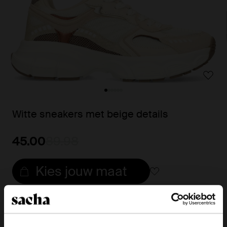
Witte sneakers met beige details
45.00
89.98
Kies jouw maat
Snelle levering
Achteraf betalen