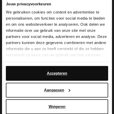
14 dagen bedenktijd
Jouw privacyvoorkeuren
We gebruiken cookies om content en advertenties te
personaliseren, om functies voor social media te bieden
Product omschrijving
×
en om ons websiteverkeer te analyseren. Ook delen we
View this website in English?
Witte sneakers met sporty design van Sacha. De witte
informatie over uw gebruik van onze site met onze
sneakers hebben beige, bruine en mesh details op de
partners voor social media, adverteren en analyse. Deze
It looks like your language isn't Dutch. Would
upper en een golvende grove zool met een dikte van 5
partners kunnen deze gegevens combineren met andere
you like to switch to English?
cm.
informatie die u aan ze heeft verstrekt of die ze hebben
verzameld op basis van uw gebruik van hun services.
Yes, switch to
No, stay in Dutch
Product details
English
Daarnaast werken wij samen met Google voor
advertentie- en meetdoeleinden. Meer informatie over
Accepteren
Bezorgen & retour
hoe Google uw persoonsgegevens gebruikt, vindt u op
Google’s pagina over zakelijke veiligheid en privacy
.
Aanpassen
ga terug
Weigeren