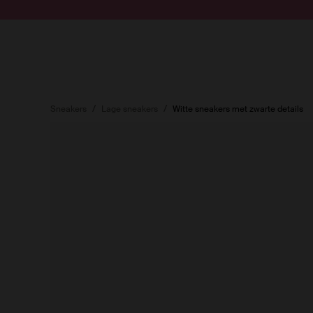
Doorgaan naar artikel
Submit search
Sneakers
Lage sneakers
Witte sneakers met zwarte details