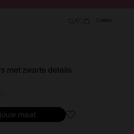
Sluiten
MENU
s met zwarte details
8
 jouw maat