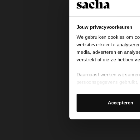
Jouw privacyvoorkeuren
We gebruiken cookies om cont
websiteverkeer te analyseren
media, adverteren en analys
verstrekt of die ze hebben v
Daarnaast werken wij samen 
persoonsgegevens gebruikt, 
Accepteren