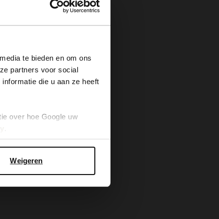
×
 media te bieden en om ons
ze partners voor social
nformatie die u aan ze heeft
tie over hoe Google uw
cy
.
Weigeren