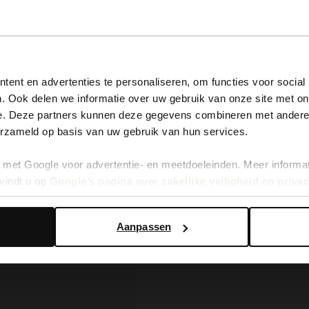
View this website in English?
ent en advertenties te personaliseren, om functies voor social
. Ook delen we informatie over uw gebruik van onze site met on
It looks like your language isn't Dutch. Would you like to
e. Deze partners kunnen deze gegevens combineren met andere i
switch to English?
erzameld op basis van uw gebruik van hun services.
met Google voor advertentie- en meetdoeleinden. Meer informa
Yes, switch to English
No, stay in Dutch
vindt u op
Google’s pagina over zakelijke veiligheid en priva
Aanpassen