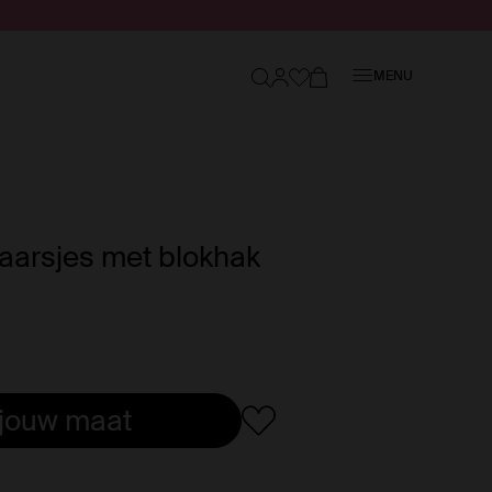
Sluiten
MENU
laarsjes met blokhak
 jouw maat