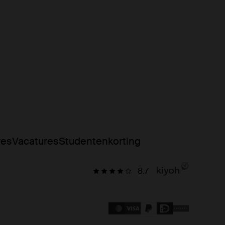
res
Vacatures
Studentenkorting
8.7