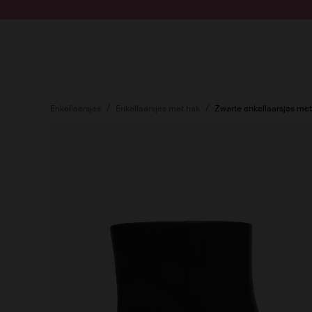
Doorgaan naar artikel
Submit search
Enkellaarsjes
Enkellaarsjes met hak
Zwarte enkellaarsjes met