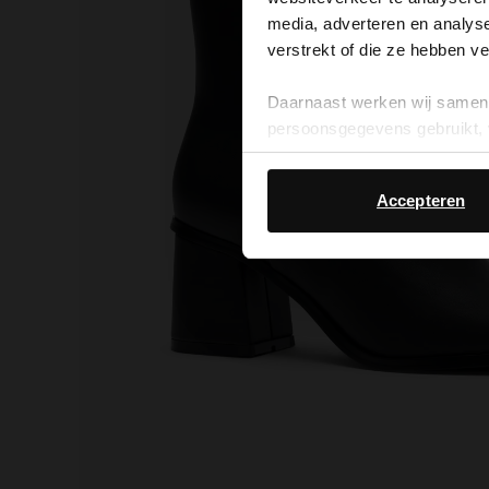
media, adverteren en analys
verstrekt of die ze hebben v
Daarnaast werken wij samen 
persoonsgegevens gebruikt, 
Accepteren