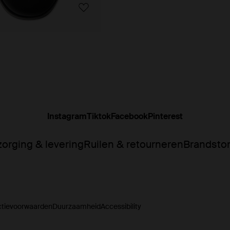
Instagram
Tiktok
Facebook
Pinterest
orging & levering
Ruilen & retourneren
Brandsto
ctievoorwaarden
Duurzaamheid
Accessibility