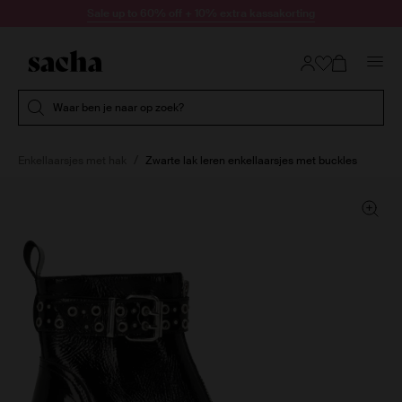
Doorgaan naar artikel
Sale up to 60% off + 10% extra kassakorting
Submit search
Waar ben je naar op zoek?
Enkellaarsjes met hak
Zwarte lak leren enkellaarsjes met buckles