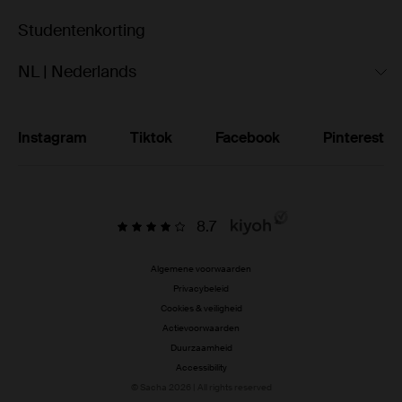
Studentenkorting
NL | Nederlands
Instagram
Tiktok
Facebook
Pinterest
8.7
Algemene voorwaarden
Privacybeleid
Cookies & veiligheid
Actievoorwaarden
Duurzaamheid
Accessibility
© Sacha 2026 | All rights reserved