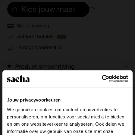
Kies jouw maat
Snelle levering
Achteraf betalen
14 dagen bedenktijd
Product omschrijving
Deze zwarte lak leren enkellaarsjes met zilverkleurige
buckles van Sacha hebben een naaldhak van 6 cm,
een puntige neus en een ritssluiting aan de
binnenzijde. De schachthoogte van de enkellaarsjes is
Jouw privacyvoorkeuren
15 cm en de schachtomtrek is 27 cm, gemeten bij een
We gebruiken cookies om content en advertenties te
maat 37.
personaliseren, om functies voor social media te bieden
×
en om ons websiteverkeer te analyseren. Ook delen we
View this website in English?
informatie over uw gebruik van onze site met onze
Product details