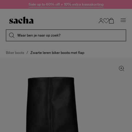
Doorgaan naar artikel
Sale up to 60% off + 10% extra kassakorting
Submit search
Waar ben je naar op zoek?
Biker boots
Zwarte leren biker boots met flap