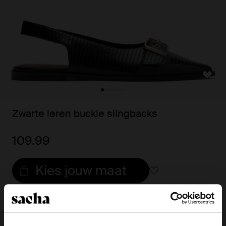
Zwarte leren buckle slingbacks
109.99
Kies jouw maat
Snelle levering
Achteraf betalen