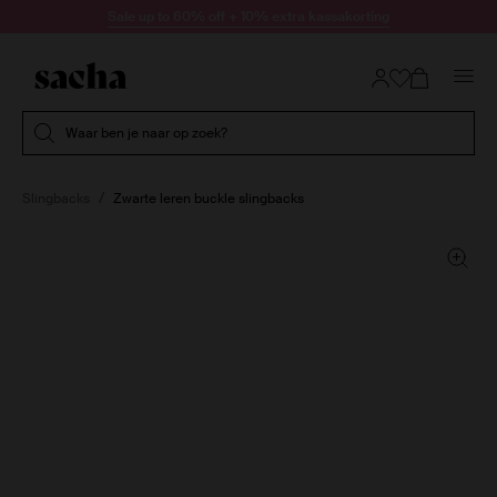
Doorgaan naar artikel
Sale up to 60% off + 10% extra kassakorting
Submit search
Waar ben je naar op zoek?
Slingbacks
Zwarte leren buckle slingbacks