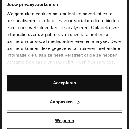
14 dagen bedenktijd
Jouw privacyvoorkeuren
We gebruiken cookies om content en advertenties te
personaliseren, om functies voor social media te bieden
Product omschrijving
×
en om ons websiteverkeer te analyseren. Ook delen we
View this website in English?
Zwarte buckle slingbacks van Sacha. De slingbacks
informatie over uw gebruik van onze site met onze
hebben een gespsluiting op de voorvoet en een platte
partners voor social media, adverteren en analyse. Deze
It looks like your language isn't Dutch. Would
hak van 1 cm. De slingbacks zijn volledig gemaakt van
partners kunnen deze gegevens combineren met andere
you like to switch to English?
leer.
informatie die u aan ze heeft verstrekt of die ze hebben
verzameld op basis van uw gebruik van hun services.
Yes, switch to
No, stay in Dutch
Product details
English
Daarnaast werken wij samen met Google voor
advertentie- en meetdoeleinden. Meer informatie over
Accepteren
Bezorgen & retour
hoe Google uw persoonsgegevens gebruikt, vindt u op
Google’s pagina over zakelijke veiligheid en privacy
.
Aanpassen
ga terug
Weigeren