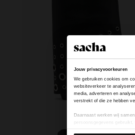
Jouw privacyvoorkeuren
We gebruiken cookies om cont
websiteverkeer te analyseren
media, adverteren en analys
verstrekt of die ze hebben v
Daarnaast werken wij samen 
persoonsgegevens gebruikt, 