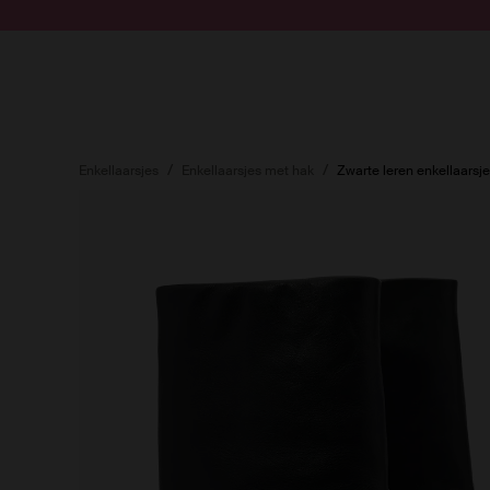
Doorgaan naar artikel
Submit search
Enkellaarsjes
Enkellaarsjes met hak
Zwarte leren enkellaarsje