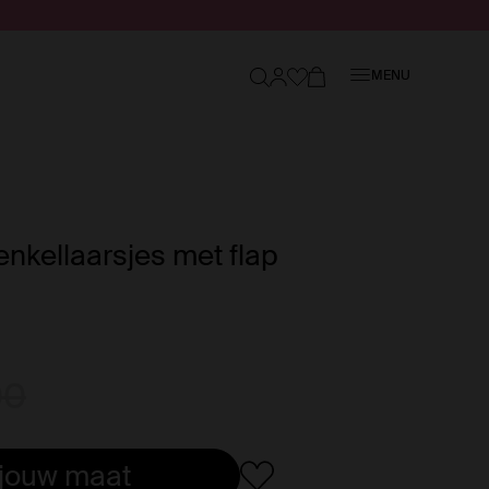
Sluiten
MENU
enkellaarsjes met flap
00
 jouw maat