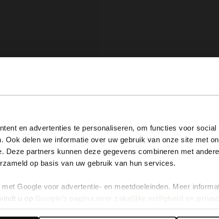
View this website in English?
ent en advertenties te personaliseren, om functies voor social
. Ook delen we informatie over uw gebruik van onze site met on
It looks like your language isn't Dutch. Would you like to
e. Deze partners kunnen deze gegevens combineren met andere i
switch to English?
erzameld op basis van uw gebruik van hun services.
met Google voor advertentie- en meetdoeleinden. Meer informa
Yes, switch to English
No, stay in Dutch
vindt u op
Google’s pagina over zakelijke veiligheid en priva