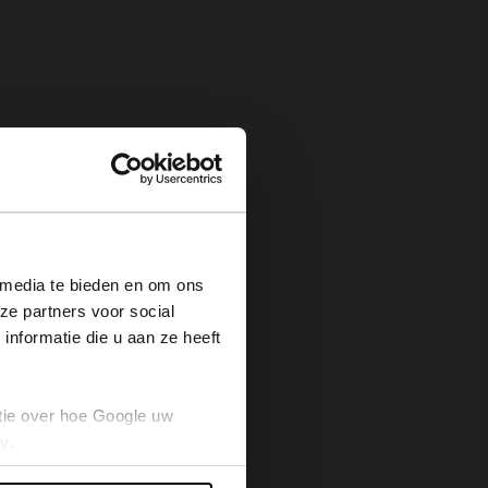
×
 media te bieden en om ons
ze partners voor social
nformatie die u aan ze heeft
tie over hoe Google uw
cy
.