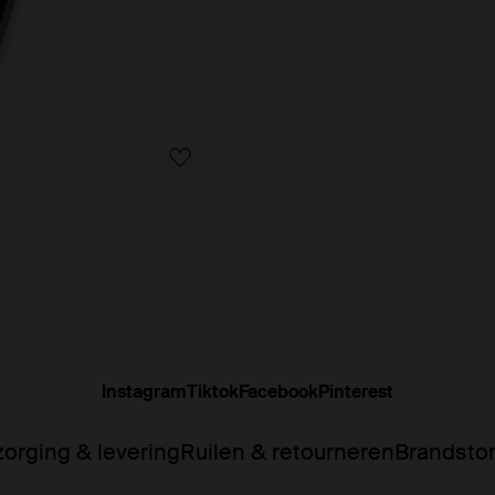
Instagram
Tiktok
Facebook
Pinterest
orging & levering
Ruilen & retourneren
Brandsto