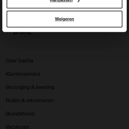
Bezorgen & retour
Weigeren
ga terug
Over Sacha
Klantenservice
Bezorging & levering
Ruilen & retourneren
Brandstores
Vacatures