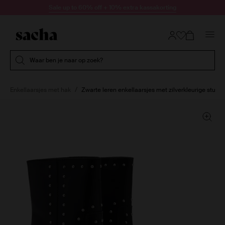
Doorgaan naar artikel
Sale up to 60% off + 10% extra kassakorting
Submit search
Waar ben je naar op zoek?
Enkellaarsjes met hak
Zwarte leren enkellaarsjes met zilverkleurige studs