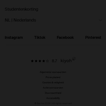
Studentenkorting
NL | Nederlands
Instagram
Tiktok
Facebook
Pinterest
8.7
Algemene voorwaarden
Privacybeleid
Cookies & veiligheid
Actievoorwaarden
Duurzaamheid
Accessibility
© Sacha 2026 | All rights reserved