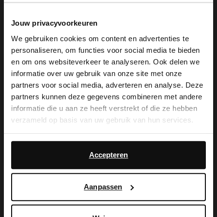
Snelle levering
Jouw privacyvoorkeuren
Achteraf betalen
We gebruiken cookies om content en advertenties te
14 dagen bedenktijd
personaliseren, om functies voor social media te bieden
×
en om ons websiteverkeer te analyseren. Ook delen we
View this website in English?
informatie over uw gebruik van onze site met onze
Product omschrijving
partners voor social media, adverteren en analyse. Deze
It looks like your language isn't Dutch. Would
partners kunnen deze gegevens combineren met andere
Deze zwarte leren gevlochten ballerina's van Sacha
you like to switch to English?
informatie die u aan ze heeft verstrekt of die ze hebben
hebben een platte zool en een dun bandje met
verzameld op basis van uw gebruik van hun services.
gespsluiting over de voorvoet.
Yes, switch to
No, stay in Dutch
English
Daarnaast werken wij samen met Google voor
Product details
advertentie- en meetdoeleinden. Meer informatie over
Accepteren
hoe Google uw persoonsgegevens gebruikt, vindt u op
Bezorgen & retour
Google’s pagina over zakelijke veiligheid en privacy
.
Aanpassen
ga terug