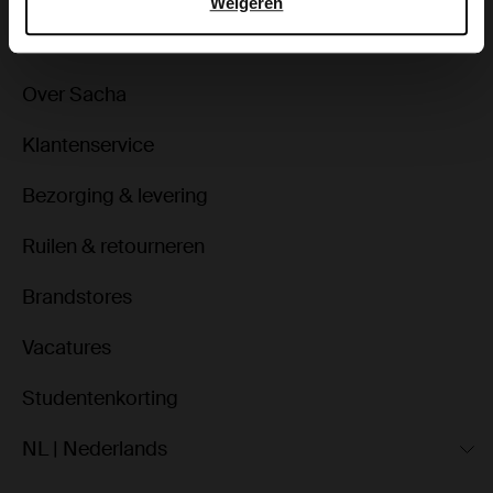
Weigeren
Over Sacha
Klantenservice
Bezorging & levering
Ruilen & retourneren
Brandstores
Vacatures
Studentenkorting
NL | Nederlands