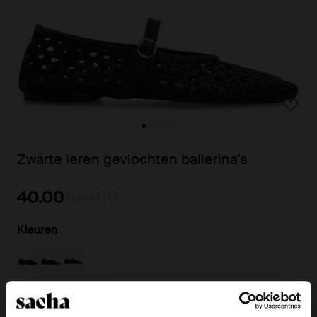
Zwarte leren gevlochten ballerina's
40.00
100.00
Kleuren
Mail me