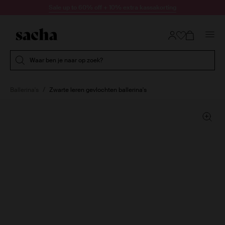
Doorgaan naar artikel
Sale up to 60% off + 10% extra kassakorting
Submit search
Waar ben je naar op zoek?
Ballerina's
Zwarte leren gevlochten ballerina's