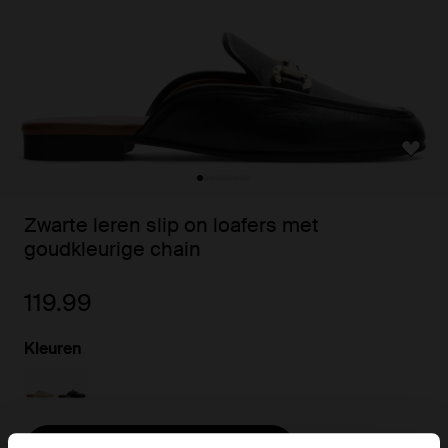
Zwarte leren slip on loafers met
goudkleurige chain
119.99
Kleuren