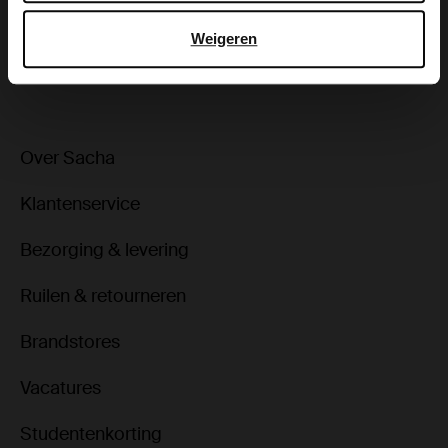
Weigeren
ga terug
Over Sacha
Klantenservice
Bezorging & levering
Ruilen & retourneren
Brandstores
Vacatures
Studentenkorting