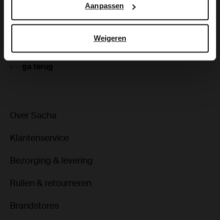
Aanpassen
Product details
Bezorgen & retour
Weigeren
ga terug
Over Sacha
Klantenservice
Bezorging & levering
Ruilen & retourneren
Brandstores