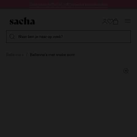
Doorgaan naar artikel
Sale up to 60% off + 10% extra kassakorting
Submit search
Waar ben je naar op zoek?
Ballerina's
Ballerina's met snake print