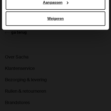
Aanpassen
Product details
Bezorgen & retour
Weigeren
ga terug
Over Sacha
Klantenservice
Bezorging & levering
Ruilen & retourneren
Brandstores