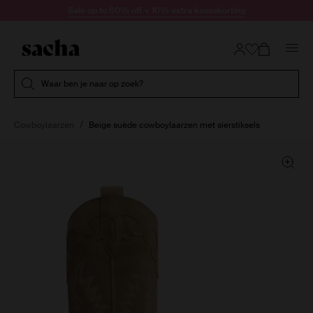
Doorgaan naar artikel
Sale up to 60% off + 10% extra kassakorting
Submit search
Waar ben je naar op zoek?
Cowboylaarzen
Beige suède cowboylaarzen met sierstiksels