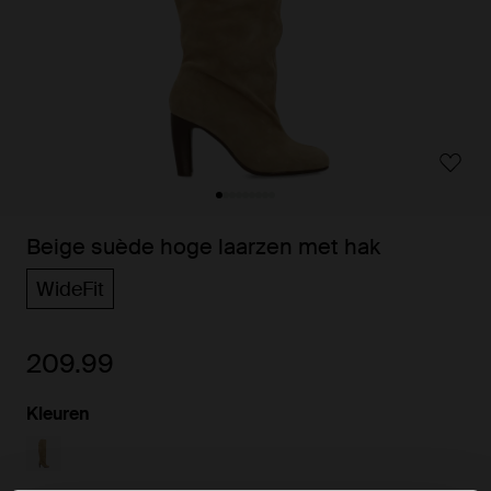
Beige suède hoge laarzen met hak
WideFit
209.99
Kleuren