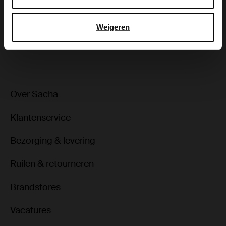
Bezorgen & retour
Weigeren
ga terug
Over Sacha
Klantenservice
Bezorging & levering
Ruilen & retourneren
Brandstores
Vacatures