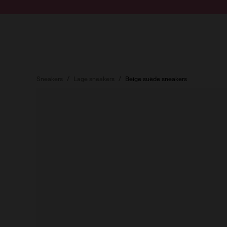
Doorgaan naar artikel
Submit search
Sneakers
Lage sneakers
Beige suède sneakers