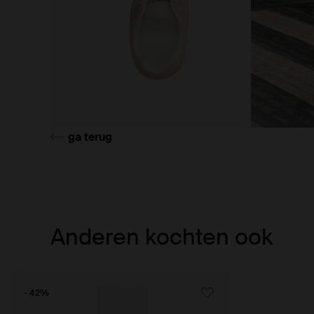
ga terug
Item
Anderen kochten ook
1
of
1
- 42%