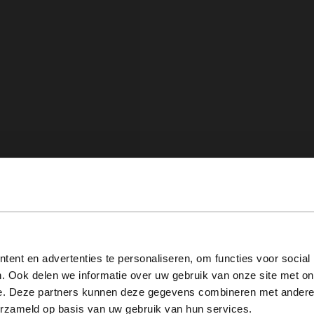
View this website in English?
ent en advertenties te personaliseren, om functies voor social
. Ook delen we informatie over uw gebruik van onze site met on
It looks like your language isn't Dutch. Would you like to
e. Deze partners kunnen deze gegevens combineren met andere i
switch to English?
erzameld op basis van uw gebruik van hun services.