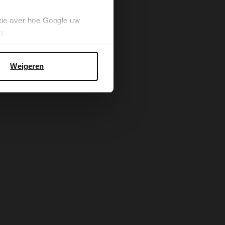
tie over hoe Google uw
cy
.
Weigeren