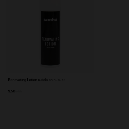
Renovating Lotion suède en nubuck
3.50
5.99