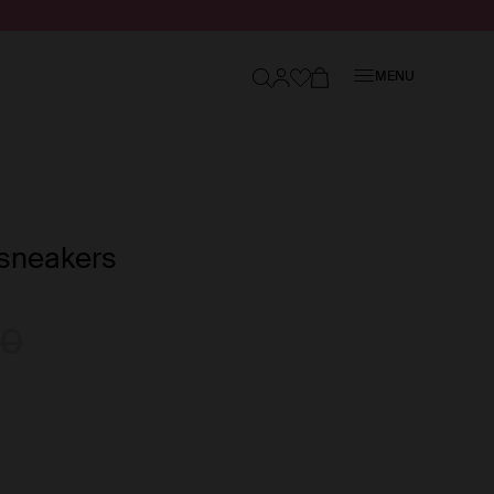
Sluiten
MENU
sneakers
00