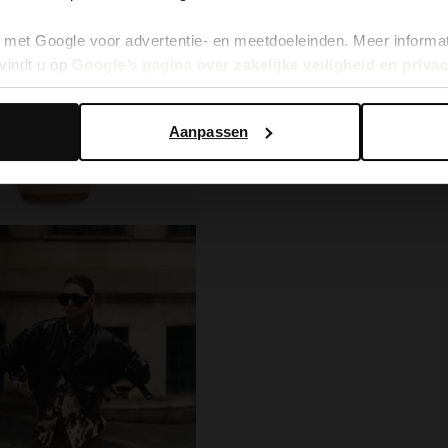
met Google voor advertentie- en meetdoeleinden. Meer informa
Yes, switch to English
No, stay in Dutch
vindt u op
Google’s pagina over zakelijke veiligheid en priva
Aanpassen