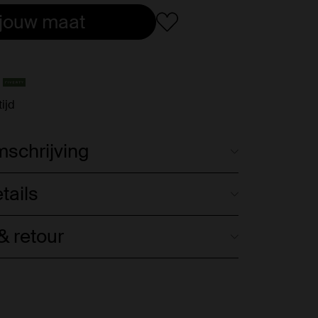
 jouw maat
ijd
schrijving
tails
 retour