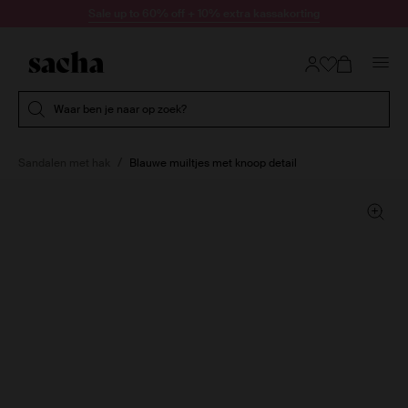
Doorgaan naar artikel
Sale up to 60% off + 10% extra kassakorting
Submit search
Waar ben je naar op zoek?
Sandalen met hak
Blauwe muiltjes met knoop detail