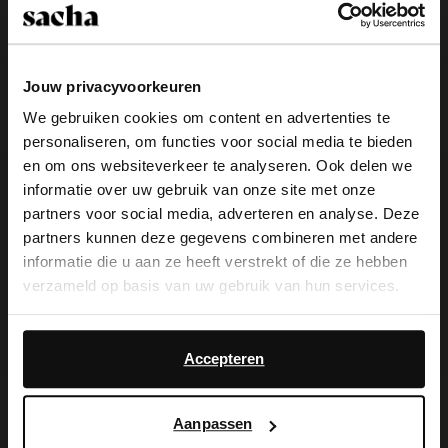
Kies jouw maat
Snelle levering
Jouw privacyvoorkeuren
We gebruiken cookies om content en advertenties te
Achteraf betalen
personaliseren, om functies voor social media te bieden
×
14 dagen bedenktijd
en om ons websiteverkeer te analyseren. Ook delen we
View this website in English?
informatie over uw gebruik van onze site met onze
partners voor social media, adverteren en analyse. Deze
Product omschrijving
It looks like your language isn't Dutch. Would
partners kunnen deze gegevens combineren met andere
you like to switch to English?
Deze stijlvolle blauwe muiltjes van Sacha hebben een
informatie die u aan ze heeft verstrekt of die ze hebben
geknoopt detail en een carré neus als unieke
verzameld op basis van uw gebruik van hun services.
eigenschappen. Hiernaast hebben de hak sandalen
Yes, switch to
No, stay in Dutch
een trechterhak van 6 cm hoog.
English
Daarnaast werken wij samen met Google voor
advertentie- en meetdoeleinden. Meer informatie over
Accepteren
hoe Google uw persoonsgegevens gebruikt, vindt u op
Product details
Google’s pagina over zakelijke veiligheid en privacy
.
Aanpassen