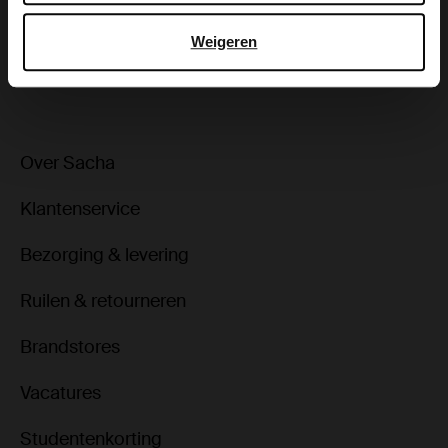
Bezorgen & retour
Weigeren
ga terug
Over Sacha
Klantenservice
Bezorging & levering
Ruilen & retourneren
Brandstores
Vacatures
Studentenkorting