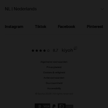
NL | Nederlands
Instagram
Tiktok
Facebook
Pinterest
8.7
Algemene voorwaarden
Privacybeleid
Cookies & veiligheid
Actievoorwaarden
Duurzaamheid
Accessibility
© Sacha 2026 | All rights reserved