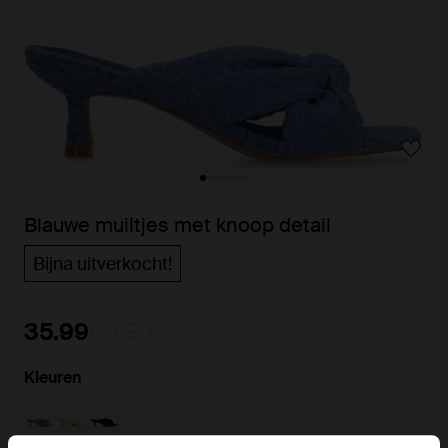
Blauwe muiltjes met knoop detail
Bijna uitverkocht!
35.99
59.99
Kleuren