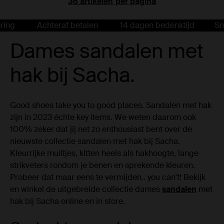
per pagina
Achteraf betalen
14 dagen bedenktijd
Snelle le
Dames sandalen met
hak bij Sacha.
Good shoes take you to good places. Sandalen met hak
zijn in 2023 échte key items. We weten daarom ook
100% zeker dat jij net zo enthousiast bent over de
nieuwste collectie sandalen met hak bij Sacha.
Kleurrijke muiltjes, kitten heels als hakhoogte, lange
strikveters rondom je benen en sprekende kleuren.
Probeer dat maar eens te vermijden.. you can't! Bekijk
en winkel de uitgebreide collectie dames
sandalen
met
hak bij Sacha online en in store.