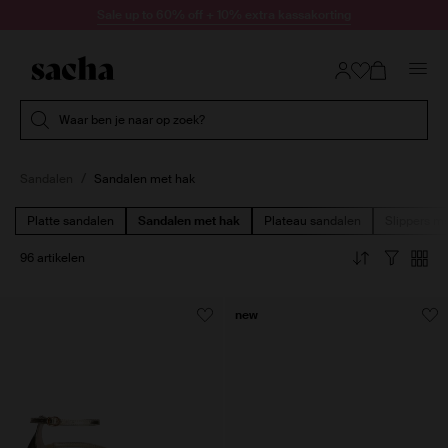
Doorgaan naar artikel
Sale up to 60% off + 10% extra kassakorting
Submit search
Waar ben je naar op zoek?
Sandalen
Sandalen met hak
Platte sandalen
Sandalen met hak
Plateau sandalen
Slippers m
96 artikelen
new