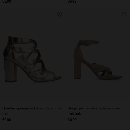
69.99
69.99
Gouden opengewerkte sandalen met
Beige geknoopte suède sandalen
hak
met hak
69.99
89.99