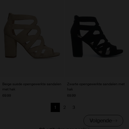
Beige suède opengewerkte sandalen
Zwarte opengewerkte sandalen met
met hak
hak
69.99
69.99
1
2
3
Huidige pagina
Vorige
Vorige
Volgende