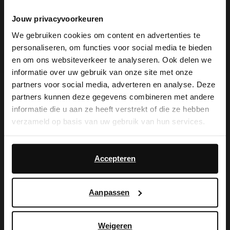
Jouw privacyvoorkeuren
We gebruiken cookies om content en advertenties te
personaliseren, om functies voor social media te bieden
×
en om ons websiteverkeer te analyseren. Ook delen we
View this website in English?
informatie over uw gebruik van onze site met onze
partners voor social media, adverteren en analyse. Deze
Zilveren metallic sandalen met
Beige muiltjes met blokhak
It looks like your language isn't Dutch. Would
blokhak
partners kunnen deze gegevens combineren met andere
you like to switch to English?
69.99
89.99
informatie die u aan ze heeft verstrekt of die ze hebben
verzameld op basis van uw gebruik van hun services.
Yes, switch to
No, stay in Dutch
English
Daarnaast werken wij samen met Google voor
advertentie- en meetdoeleinden. Meer informatie over
Accepteren
hoe Google uw persoonsgegevens gebruikt, vindt u op
Google’s pagina over zakelijke veiligheid en privacy
.
Aanpassen
Weigeren