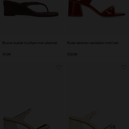
Bruine suède muiltjes met sleehak
Rode lakleren sandalen met hak
74.99
109.99