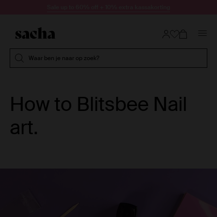
Doorgaan naar artikel
Sale up to 60% off + 10% extra kassakorting
Submit search
Waar ben je naar op zoek?
How to Blitsbee Nail
art.