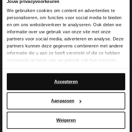
Jouw privacyvoorkeuren
Choose your favorite design.
We gebruiken cookies om content en advertenties te
personaliseren, om functies voor social media te bieden
Select your specific nail design for
×
en om ons websiteverkeer te analyseren. Ook delen we
View this website in English?
each nail. Stirr things up and
informatie over uw gebruik van onze site met onze
change between 1 up to 10 nails!
partners voor social media, adverteren en analyse. Deze
It looks like your language isn't Dutch. Would
partners kunnen deze gegevens combineren met andere
you like to switch to English?
Stick on nail wrap.
informatie die u aan ze heeft verstrekt of die ze hebben
verzameld op basis van uw gebruik van hun services.
File and remove excess wrap
Yes, switch to
No, stay in Dutch
English
Daarnaast werken wij samen met Google voor
material and you're ready!
advertentie- en meetdoeleinden. Meer informatie over
Accepteren
hoe Google uw persoonsgegevens gebruikt, vindt u op
Google’s pagina over zakelijke veiligheid en privacy
.
Aanpassen
Shop Blitsbee nail art
Weigeren
Over Sacha