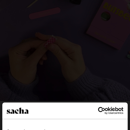
4 easy steps to fashionable
Blitsbee nails: