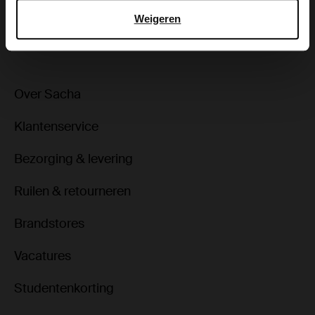
Weigeren
ga terug
Over Sacha
Klantenservice
Bezorging & levering
Ruilen & retourneren
Brandstores
Vacatures
Studentenkorting