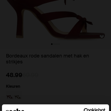
Bordeaux rode sandalen met hak en
strikjes
48.99
69.99
Kleuren