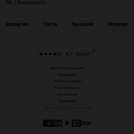
NL | Nederlands
Instagram
Tiktok
Facebook
Pinterest
8.7
Algemene voorwaarden
Privacybeleid
Cookies & veiligheid
Actievoorwaarden
Duurzaamheid
Accessibility
© Sacha 2026 | All rights reserved