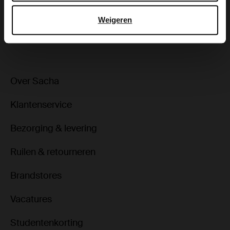
Weigeren
ga terug
Over Sacha
Klantenservice
Bezorging & levering
Ruilen & retourneren
Brandstores
Vacatures
Studentenkorting