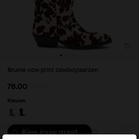
Bruine cow print cowboylaarzen
76.00
190.00
Kleuren
Kies jouw maat