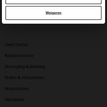
Bezorgen & retour
Weigeren
ga terug
Over Sacha
Klantenservice
Bezorging & levering
Ruilen & retourneren
Brandstores
Vacatures