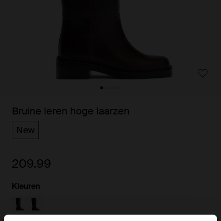
Bruine leren hoge laarzen
New
209.99
Kleuren