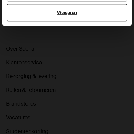
Bezorgen & retour
Weigeren
ga terug
Over Sacha
Klantenservice
Bezorging & levering
Ruilen & retourneren
Brandstores
Vacatures
Studentenkorting