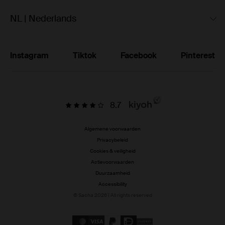
NL | Nederlands
Instagram
Tiktok
Facebook
Pinterest
8.7
Algemene voorwaarden
Privacybeleid
Cookies & veiligheid
Actievoorwaarden
Duurzaamheid
Accessibility
© Sacha 2026 | All rights reserved