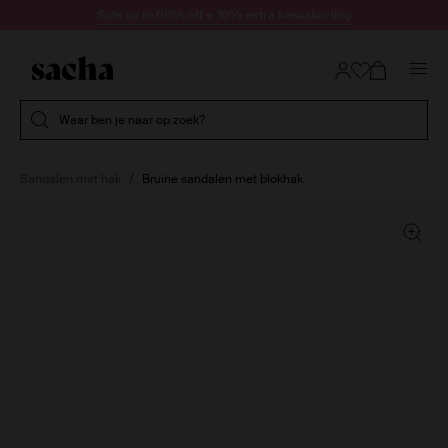
Doorgaan naar artikel
Sale up to 60% off + 10% extra kassakorting
Submit search
Waar ben je naar op zoek?
Sandalen met hak
Bruine sandalen met blokhak