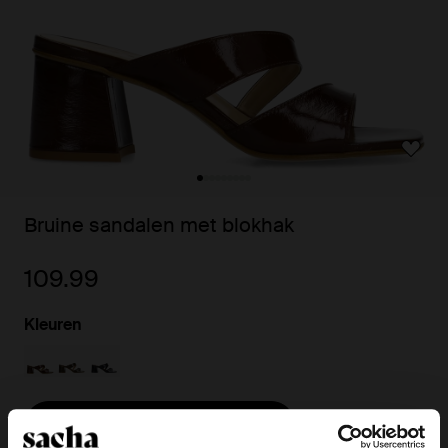
Bruine sandalen met blokhak
109.99
Kleuren
Kies jouw maat