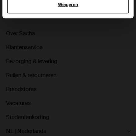
ga terug
Weigeren
Over Sacha
Klantenservice
Bezorging & levering
Ruilen & retourneren
Brandstores
Vacatures
Studentenkorting
NL | Nederlands