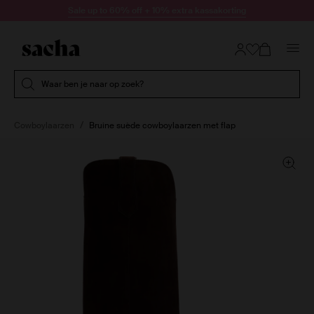
Doorgaan naar artikel
Sale up to 60% off + 10% extra kassakorting
Submit search
Waar ben je naar op zoek?
Cowboylaarzen
Bruine suède cowboylaarzen met flap