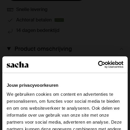
Snelle levering
Achteraf betalen
14 dagen bedenktijd
Product omschrijving
Deze bruine suède cowboylaarzen met flap van Sacha
hebben een hakhoogte van 7 cm, een schachthoogte
van 41 cm en een schachtomtrek van 40 cm. De
western boots hebben een puntige neus en een flap
Jouw privacyvoorkeuren
met split aan de onderkant.
We gebruiken cookies om content en advertenties te
personaliseren, om functies voor social media te bieden
×
Product details
en om ons websiteverkeer te analyseren. Ook delen we
View this website in English?
informatie over uw gebruik van onze site met onze
Bezorgen & retour
partners voor social media, adverteren en analyse. Deze
It looks like your language isn't Dutch. Would
partners kunnen deze gegevens combineren met andere