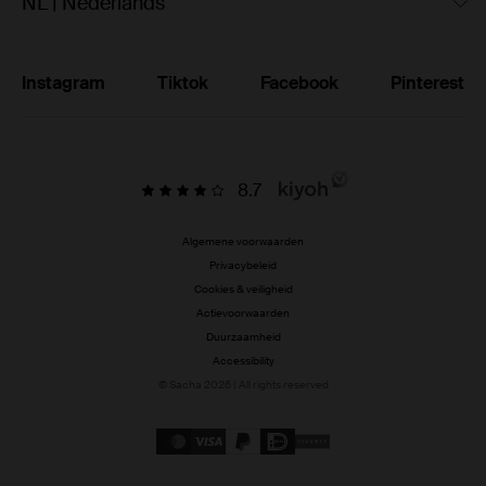
NL | Nederlands
Instagram
Tiktok
Facebook
Pinterest
8.7
Algemene voorwaarden
Privacybeleid
Cookies & veiligheid
Actievoorwaarden
Duurzaamheid
Accessibility
© Sacha 2026 | All rights reserved