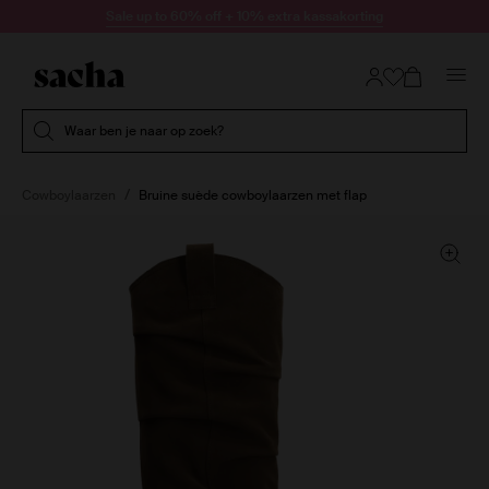
Doorgaan naar artikel
Sale up to 60% off + 10% extra kassakorting
Submit search
Waar ben je naar op zoek?
Cowboylaarzen
Bruine suède cowboylaarzen met flap