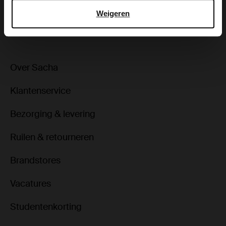
Weigeren
ga terug
Over Sacha
Klantenservice
Bezorging & levering
Ruilen & retourneren
Brandstores
Vacatures
Studentenkorting