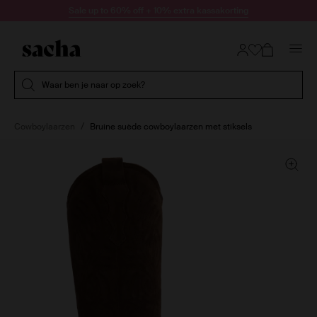
Doorgaan naar artikel
Sale up to 60% off + 10% extra kassakorting
Submit search
Waar ben je naar op zoek?
Cowboylaarzen
Bruine suède cowboylaarzen met stiksels