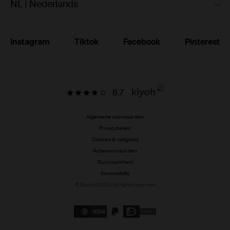
NL | Nederlands
Instagram
Tiktok
Facebook
Pinterest
8.7
Algemene voorwaarden
Privacybeleid
Cookies & veiligheid
Actievoorwaarden
Duurzaamheid
Accessibility
© Sacha 2026 | All rights reserved