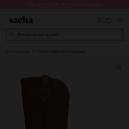
Doorgaan naar artikel
Sale up to 60% off + 10% extra kassakorting
Submit search
Waar ben je naar op zoek?
Cowboylaarzen
Cognac suède cowboylaarzen