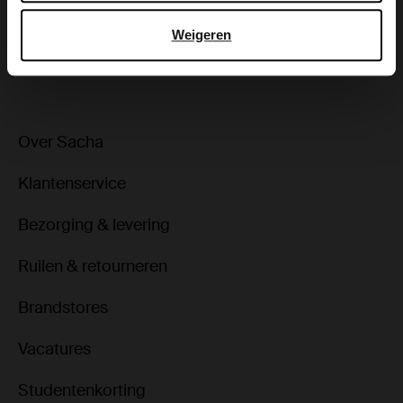
Weigeren
ga terug
Over Sacha
Klantenservice
Bezorging & levering
Ruilen & retourneren
Brandstores
Vacatures
Studentenkorting