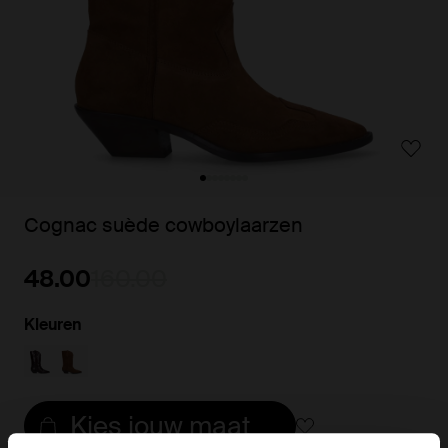
Cognac suède cowboylaarzen
48.00
160.00
Kleuren
Kies jouw maat