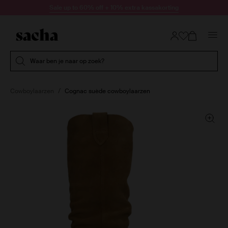
Doorgaan naar artikel
Sale up to 60% off + 10% extra kassakorting
Submit search
Waar ben je naar op zoek?
Cowboylaarzen
Cognac suède cowboylaarzen