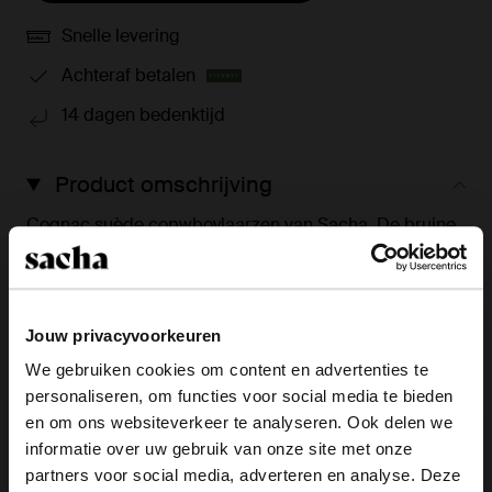
Snelle levering
Achteraf betalen
14 dagen bedenktijd
Product omschrijving
Cognac suède copwboylaarzen van Sacha. De bruine
hoge laarzen hebben een puntige neus en een blokhak
van 5 cm hoog. De buitenzijde is gemaakt van suède
en de binnenzijde van leer. Hiernaast hebben de boots
een schachthoogte van 40 cm en een brede schacht
Jouw privacyvoorkeuren
met een omtrek van 45 cm, gemeten bij een maat 37.
We gebruiken cookies om content en advertenties te
personaliseren, om functies voor social media te bieden
×
en om ons websiteverkeer te analyseren. Ook delen we
Product details
View this website in English?
informatie over uw gebruik van onze site met onze
partners voor social media, adverteren en analyse. Deze
Bezorgen & retour
It looks like your language isn't Dutch. Would