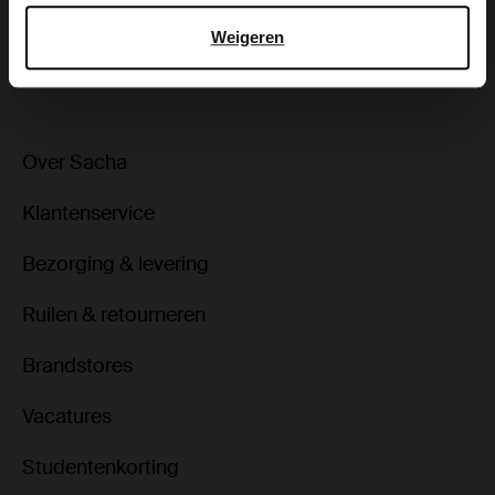
Weigeren
ga terug
Over Sacha
Klantenservice
Bezorging & levering
Ruilen & retourneren
Brandstores
Vacatures
Studentenkorting