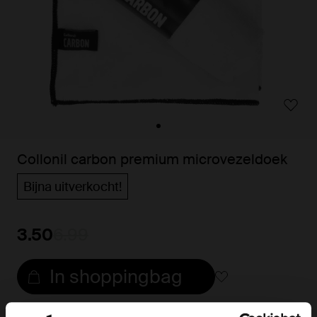
Collonil carbon premium microvezeldoek
Bijna uitverkocht!
3.50
6.99
In shoppingbag
Snelle levering