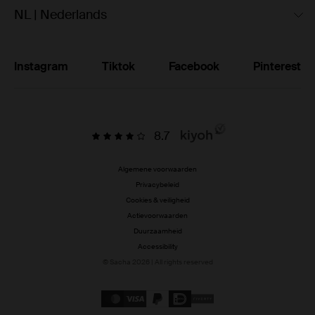
NL | Nederlands
Instagram
Tiktok
Facebook
Pinterest
8.7
Algemene voorwaarden
Privacybeleid
Cookies & veiligheid
Actievoorwaarden
Duurzaamheid
Accessibility
© Sacha 2026 | All rights reserved