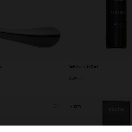
al
Anti Aging 300 ml
3.50
9.99
- 42%