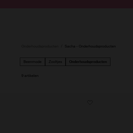
Doorgaan naar artikel
Submit search
Onderhoudsproducten
Sacha - Onderhoudsproducten
Beenmode
Zooltjes
Onderhoudsproducten
9 artikelen