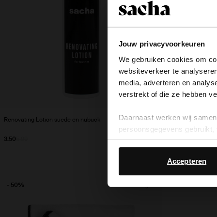
Jouw privacyvoorkeuren
We gebruiken cookies om cont
websiteverkeer te analyseren
media, adverteren en analys
verstrekt of die ze hebben v
Shiny Grease - Lea
Daarnaast werken wij samen 
Renovating Lotion suède en nubuck
persoonsgegevens gebruikt, 
3.50
4.99
3.50
5.99
Accepteren
- 50%