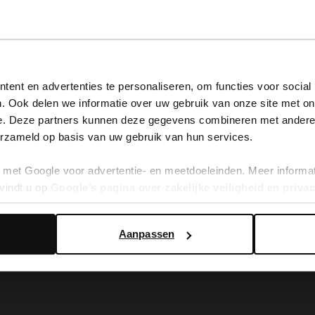
View this website in English?
ent en advertenties te personaliseren, om functies voor social
. Ook delen we informatie over uw gebruik van onze site met on
It looks like your language isn't Dutch. Would you like to
e. Deze partners kunnen deze gegevens combineren met andere i
switch to English?
erzameld op basis van uw gebruik van hun services.
ther - Care Protect
Color Boost Brown
met Google voor advertentie- en meetdoeleinden. Meer informa
Yes, switch to English
No, stay in Dutch
vindt u op
Google’s pagina over zakelijke veiligheid en priva
3.50
5.99
Aanpassen