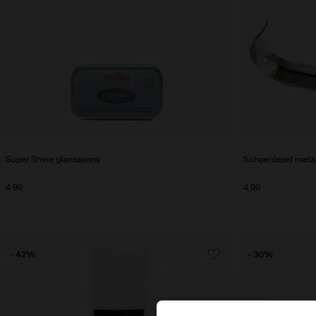
Super Shine glansspons
Schoenlepel meta
4.99
4.99
- 42%
- 30%