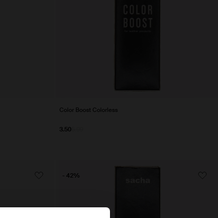
Color Boost Colorless
3.50
5.99
- 42%