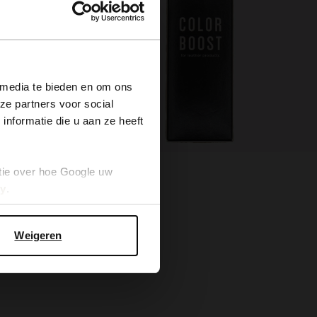
×
 media te bieden en om ons
ze partners voor social
nformatie die u aan ze heeft
Color Boost Black
tie over hoe Google uw
cy
.
3.50
5.99
Weigeren