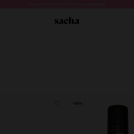
Sale up to 60% off + 10% extra kassakorting
- 65%