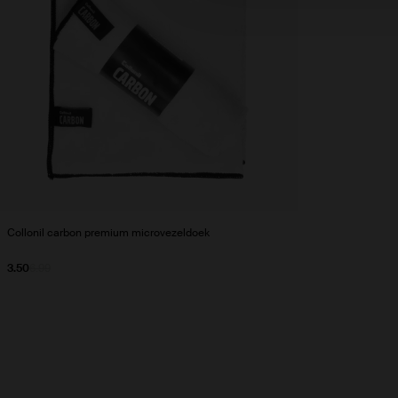
Collonil carbon premium microvezeldoek
3.50
6.99