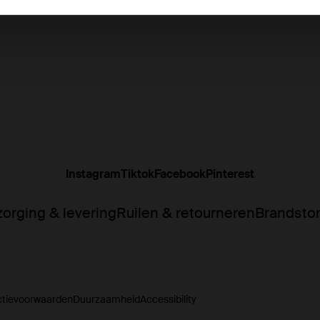
 fashionista's! Welke sjaal bij Sacha is je nieuwe favoriet? Of 
Instagram
Tiktok
Facebook
Pinterest
orging & levering
Ruilen & retourneren
Brandsto
ctievoorwaarden
Duurzaamheid
Accessibility