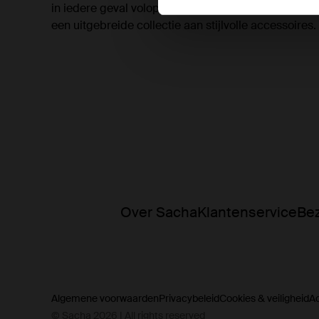
in iedere geval volop terug te zien bij verschillende
een uitgebreide collectie aan stijlvolle accessoires.
Over Sacha
Klantenservice
Bez
Algemene voorwaarden
Privacybeleid
Cookies & veiligheid
A
© Sacha 2026 | All rights reserved