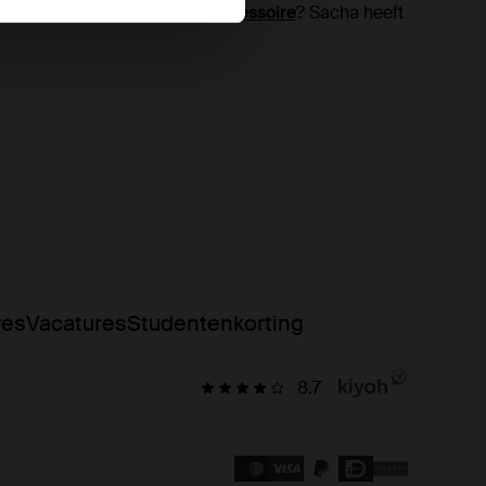
ga je liever voor een andere
accessoire
? Sacha heeft
res
Vacatures
Studentenkorting
8.7