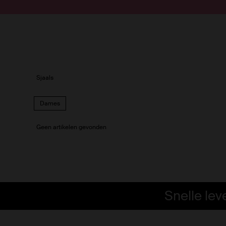
Doorgaan naar artikel
Submit search
Sjaals
Dames
Geen artikelen gevonden
Snelle lev