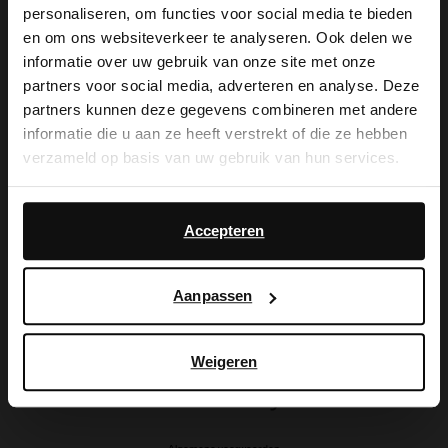
personaliseren, om functies voor social media te bieden
×
en om ons websiteverkeer te analyseren. Ook delen we
Ruilen & retourneren
View this website in English?
informatie over uw gebruik van onze site met onze
partners voor social media, adverteren en analyse. Deze
Brandstores
It looks like your language isn't Dutch. Would
partners kunnen deze gegevens combineren met andere
you like to switch to English?
Vacatures
informatie die u aan ze heeft verstrekt of die ze hebben
verzameld op basis van uw gebruik van hun services.
Yes, switch to
Studentenkorting
No, stay in Dutch
English
Daarnaast werken wij samen met Google voor
NL | Nederlands
advertentie- en meetdoeleinden. Meer informatie over
Accepteren
hoe Google uw persoonsgegevens gebruikt, vindt u op
Google’s pagina over zakelijke veiligheid en privacy
.
Aanpassen
Instagram
Tiktok
Facebook
Pinterest
Weigeren
8.7