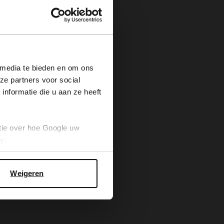
×
 media te bieden en om ons
ze partners voor social
nformatie die u aan ze heeft
tie over hoe Google uw
cy
.
Weigeren