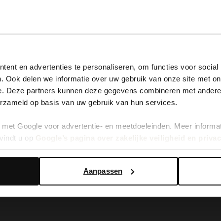
View this website in English?
ent en advertenties te personaliseren, om functies voor social
. Ook delen we informatie over uw gebruik van onze site met on
It looks like your language isn't Dutch. Would you like to
e. Deze partners kunnen deze gegevens combineren met andere i
switch to English?
erzameld op basis van uw gebruik van hun services.
llaarsjes met hak
met Google voor advertentie- en meetdoeleinden. Meer informa
Yes, switch to English
No, stay in Dutch
vindt u op
Google’s pagina over zakelijke veiligheid en priva
Aanpassen