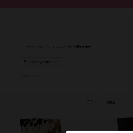
Doorgaan naar artikel
Submit search
Enkellaarsjes
multicolor - Enkellaarsjes
Enkellaarsjes met hak
2 artikelen
- 50%