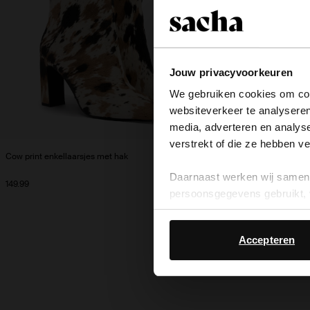
Jouw privacyvoorkeuren
We gebruiken cookies om cont
websiteverkeer te analyseren
media, adverteren en analys
verstrekt of die ze hebben v
Cow print enkellaarsjes met hak
Bruine snake enke
Daarnaast werken wij samen 
149.99
50.00
99.98
persoonsgegevens gebruikt, 
Accepteren