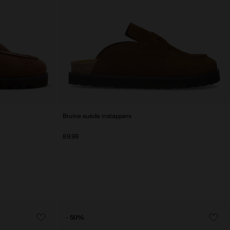
Bruine suède instappers
89.99
- 50%