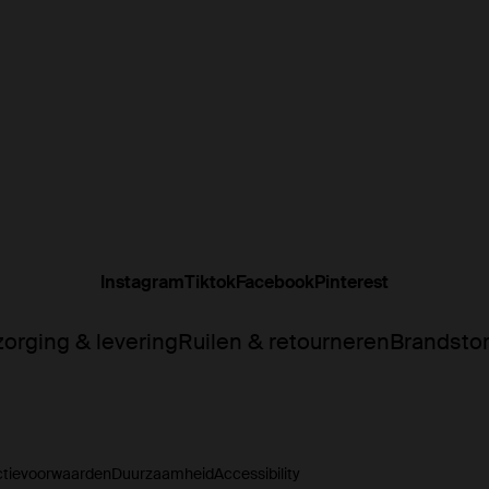
Instagram
Tiktok
Facebook
Pinterest
orging & levering
Ruilen & retourneren
Brandsto
ctievoorwaarden
Duurzaamheid
Accessibility