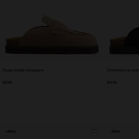
Taupe suède instappers
Donkerbruine suèd
89.99
89.99
- 40%
- 50%