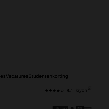
res
Vacatures
Studentenkorting
8.7