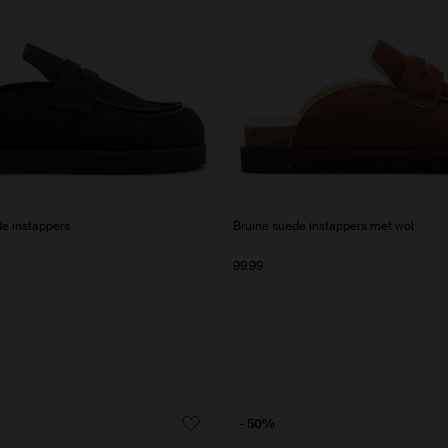
e instappers
Bruine suède instappers met wol
99.99
- 50%