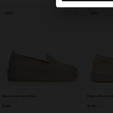
- 40%
- 60%
Beige suède espadrilles
Beige raffia espadr
53.99
89.98
36.00
90.00