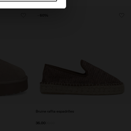
- 60%
Bruine raffia espadrilles
36.00
90.00