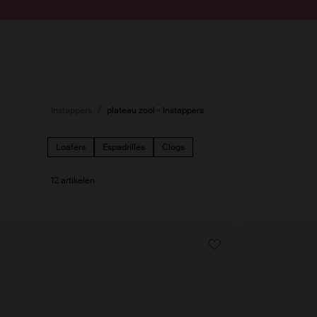
Doorgaan naar artikel
Submit search
Instappers
plateau zool - Instappers
Loafers
Espadrilles
Clogs
12 artikelen