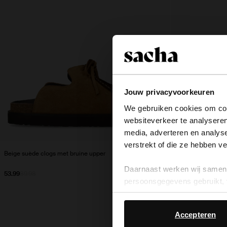
Jouw privacyvoorkeuren
We gebruiken cookies om cont
websiteverkeer te analyseren
media, adverteren en analys
verstrekt of die ze hebben v
Beige suède clogs met bruine upper
Gouden leren espad
Daarnaast werken wij samen 
53.99
89.98
45.00
89.98
persoonsgegevens gebruikt, 
Accepteren