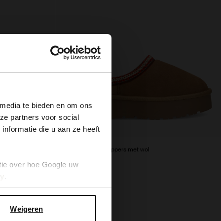
×
 media te bieden en om ons
ze partners voor social
nformatie die u aan ze heeft
Bruine suède instappers met wol
tie over hoe Google uw
45.00
89.98
cy
.
Weigeren