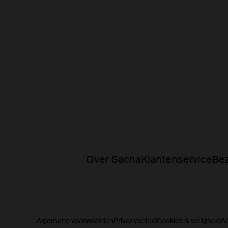
Over Sacha
Klantenservice
Bez
Algemene voorwaarden
Privacybeleid
Cookies & veiligheid
A