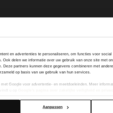
View this website in English?
ent en advertenties te personaliseren, om functies voor social
. Ook delen we informatie over uw gebruik van onze site met on
It looks like your language isn't Dutch. Would you like to
e. Deze partners kunnen deze gegevens combineren met andere i
switch to English?
erzameld op basis van uw gebruik van hun services.
rilles
Zwarte suède espadrilles
met Google voor advertentie- en meetdoeleinden. Meer informa
Yes, switch to English
No, stay in Dutch
45.00
89.98
vindt u op
Google’s pagina over zakelijke veiligheid en priva
Aanpassen