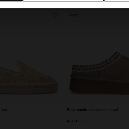
- 50%
illes
Beige suède instappers met wol
45.00
89.98