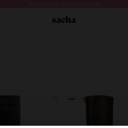
Sale up to 60% off + 10% extra kassakorting
new