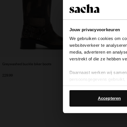
Jouw privacyvoorkeuren
We gebruiken cookies om cont
websiteverkeer te analyseren
media, adverteren en analys
verstrekt of die ze hebben v
Greywashed buckle biker boots
Grijze suède biker
Daarnaast werken wij samen 
229.99
249.99
persoonsgegevens gebruikt, 
Accepteren