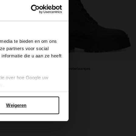
×
 media te bieden en om ons
ze partners voor social
nformatie die u aan ze heeft
Donkergrijze leren veterlaarsjes
tie over hoe Google uw
56.00
140.00
cy
.
Weigeren