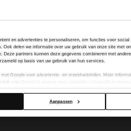
View this website in English?
ent en advertenties te personaliseren, om functies voor social
. Ook delen we informatie over uw gebruik van onze site met on
It looks like your language isn't Dutch. Would you like to
e. Deze partners kunnen deze gegevens combineren met andere i
switch to English?
erzameld op basis van uw gebruik van hun services.
 laarzen met flap
Grijze leren hoge laarzen
met Google voor advertentie- en meetdoeleinden. Meer informa
Yes, switch to English
No, stay in Dutch
209.99
vindt u op
Google’s pagina over zakelijke veiligheid en priva
Aanpassen