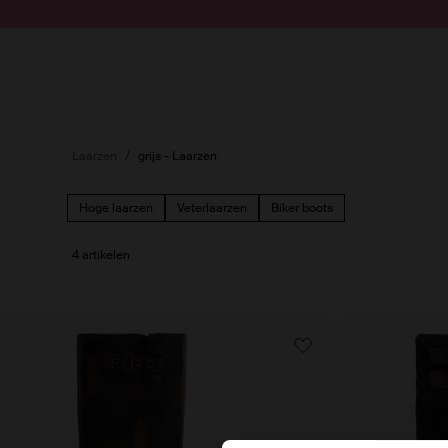
Doorgaan naar artikel
Submit search
Laarzen
grijs - Laarzen
Hoge laarzen
Veterlaarzen
Biker boots
4 artikelen