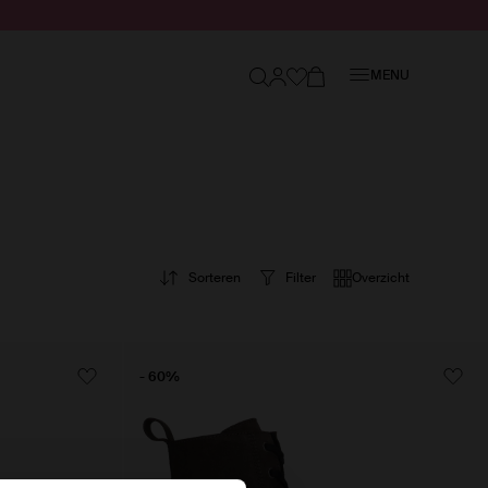
Sluiten
MENU
Sorteren
Filter
Overzicht
- 60%