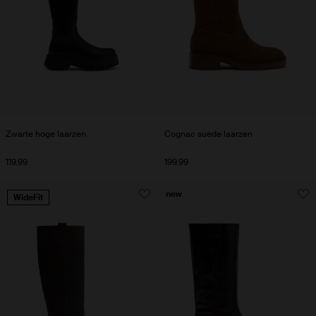
Zwarte hoge laarzen
Cognac suède laarzen
119.99
199.99
new
WideFit