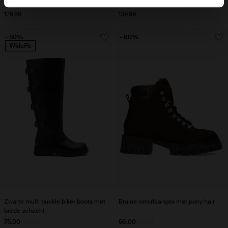
129.99
139.99
- 50%
- 60%
WideFit
Zwarte multi buckle biker boots met
Bruine veterlaarsjes met pony hair
brede schacht
75.00
150.00
56.00
140.00