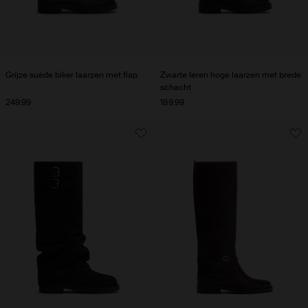
Grijze suède biker laarzen met flap
Zwarte leren hoge laarzen met brede
schacht
249.99
189.99