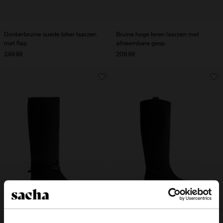
Donkerbruine suède biker laarzen
Bruine hoge leren laarzen met
met flap
afneembare gesp
249.99
209.99