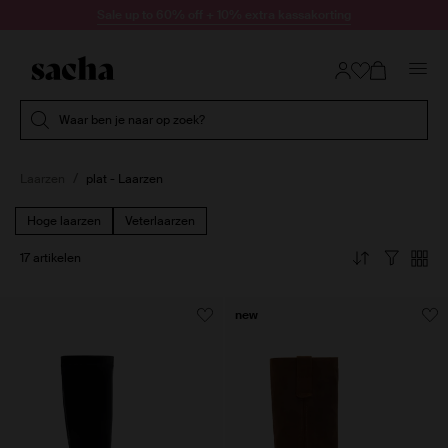
Doorgaan naar artikel
Sale up to 60% off + 10% extra kassakorting
Submit search
Waar ben je naar op zoek?
Laarzen
plat - Laarzen
Hoge laarzen
Veterlaarzen
17 artikelen
new