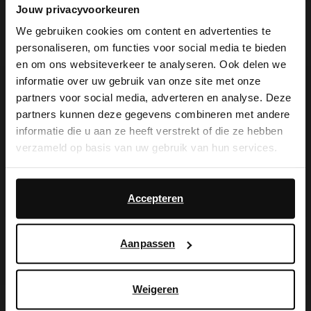
Jouw privacyvoorkeuren
Zwarte hoge leren laarzen met
Zwarte hoge leren laarzen
We gebruiken cookies om content en advertenties te
afneembare gesp
personaliseren, om functies voor social media te bieden
209.99
199.99
×
en om ons websiteverkeer te analyseren. Ook delen we
View this website in English?
informatie over uw gebruik van onze site met onze
partners voor social media, adverteren en analyse. Deze
It looks like your language isn't Dutch. Would
partners kunnen deze gegevens combineren met andere
you like to switch to English?
informatie die u aan ze heeft verstrekt of die ze hebben
verzameld op basis van uw gebruik van hun services.
Yes, switch to
No, stay in Dutch
English
Daarnaast werken wij samen met Google voor
advertentie- en meetdoeleinden. Meer informatie over
Accepteren
hoe Google uw persoonsgegevens gebruikt, vindt u op
Google’s pagina over zakelijke veiligheid en privacy
.
Aanpassen
Weigeren
Zwarte leren veterlaarsjes
Zwarte leren veterlaarsjes