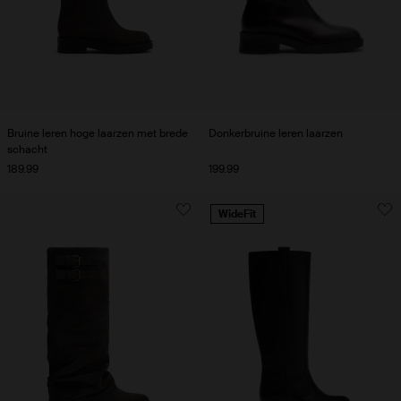
Bruine leren hoge laarzen met brede
Donkerbruine leren laarzen
schacht
189.99
199.99
WideFit