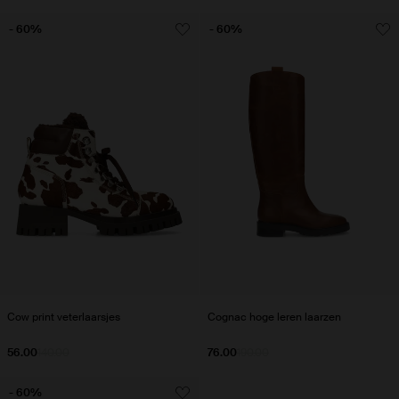
- 60%
- 60%
Cow print veterlaarsjes
Cognac hoge leren laarzen
56.00
140.00
76.00
190.00
- 60%