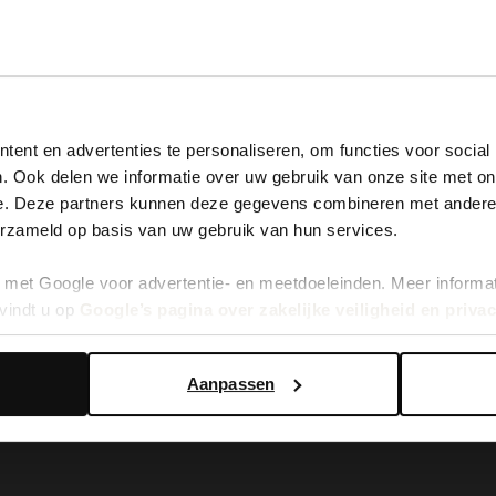
View this website in English?
ent en advertenties te personaliseren, om functies voor social
. Ook delen we informatie over uw gebruik van onze site met on
It looks like your language isn't Dutch. Would you like to
e. Deze partners kunnen deze gegevens combineren met andere i
switch to English?
erzameld op basis van uw gebruik van hun services.
enkellaarsjes met hak
met Google voor advertentie- en meetdoeleinden. Meer informa
Yes, switch to English
No, stay in Dutch
vindt u op
Google’s pagina over zakelijke veiligheid en priva
Aanpassen