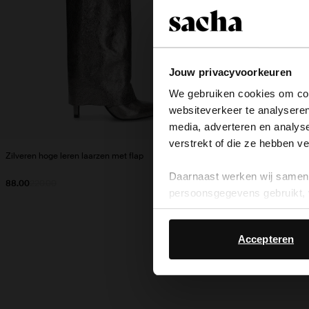
Jouw privacyvoorkeuren
We gebruiken cookies om cont
websiteverkeer te analyseren
media, adverteren en analys
verstrekt of die ze hebben v
Zilveren hoge leren laarzen met flap
Zilveren metallic 
Daarnaast werken wij samen 
88.00
220.00
75.00
150.00
persoonsgegevens gebruikt, 
Accepteren