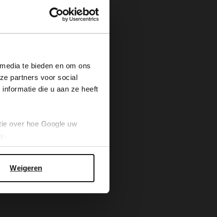
×
 media te bieden en om ons
ze partners voor social
nformatie die u aan ze heeft
tie over hoe Google uw
cy
.
Weigeren