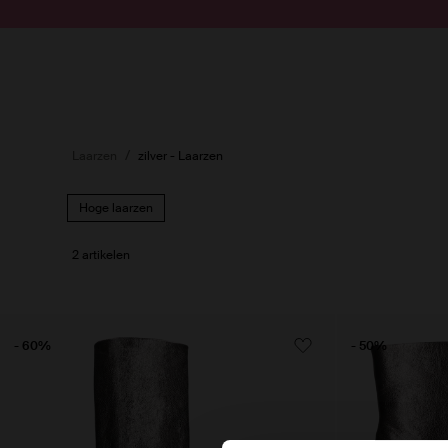
Doorgaan naar artikel
Submit search
Laarzen
zilver - Laarzen
Hoge laarzen
2 artikelen
- 60%
- 50%