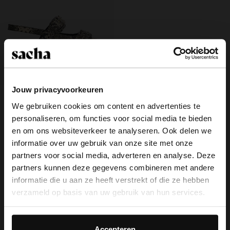
Jouw privacyvoorkeuren
Snake buckle slingbacks
We gebruiken cookies om content en advertenties te
44.00
110.00
personaliseren, om functies voor social media te bieden
×
en om ons websiteverkeer te analyseren. Ook delen we
View this website in English?
informatie over uw gebruik van onze site met onze
partners voor social media, adverteren en analyse. Deze
It looks like your language isn't Dutch. Would
partners kunnen deze gegevens combineren met andere
you like to switch to English?
Over Sacha
informatie die u aan ze heeft verstrekt of die ze hebben
verzameld op basis van uw gebruik van hun services.
Klantenservice
Yes, switch to
No, stay in Dutch
English
Daarnaast werken wij samen met Google voor
Bezorging & levering
advertentie- en meetdoeleinden. Meer informatie over
Accepteren