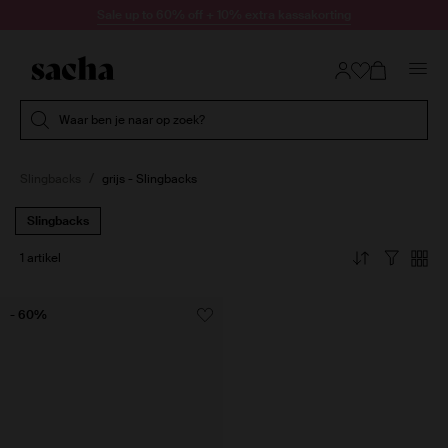
Doorgaan naar artikel
Sale up to 60% off + 10% extra kassakorting
Submit search
Waar ben je naar op zoek?
Slingbacks
grijs - Slingbacks
Slingbacks
1 artikel
- 60%