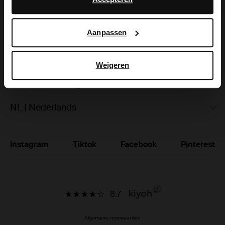
hoe Google uw persoonsgegevens gebruikt, vindt u op
Ruilen & retourneren
Google’s pagina over zakelijke veiligheid en privacy
.
Aanpassen
Brandstores
Vacatures
Weigeren
Studentenkorting
NL | Nederlands
Instagram
Tiktok
Facebook
Pinterest
8.7
Algemene voorwaarden