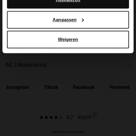
hoe Google uw persoonsgegevens gebruikt, vindt u op
Ruilen & retourneren
Google’s pagina over zakelijke veiligheid en privacy
.
Aanpassen
Brandstores
Vacatures
Weigeren
Studentenkorting
NL | Nederlands
Instagram
Tiktok
Facebook
Pinterest
8.7
Algemene voorwaarden