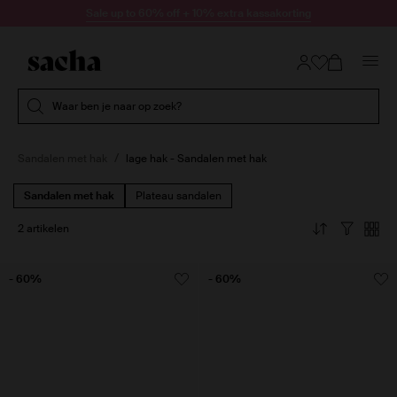
Doorgaan naar artikel
Sale up to 60% off + 10% extra kassakorting
Submit search
Waar ben je naar op zoek?
Sandalen met hak
lage hak - Sandalen met hak
Sandalen met hak
Plateau sandalen
2 artikelen
- 60%
- 60%