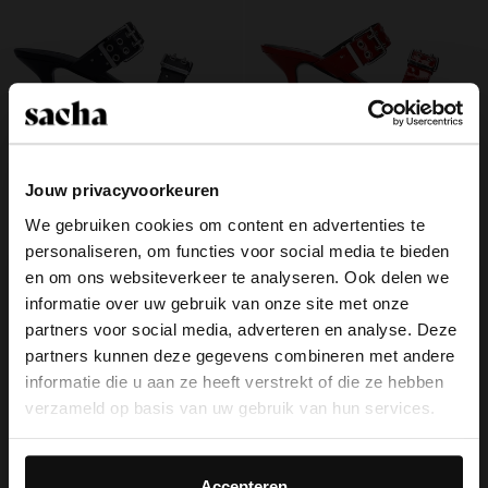
Jouw privacyvoorkeuren
Zwarte leren muiltjes met hak en
Rode leren muiltjes met hak en
We gebruiken cookies om content en advertenties te
buckles
buckles
40.00
100.00
40.00
100.00
personaliseren, om functies voor social media te bieden
×
en om ons websiteverkeer te analyseren. Ook delen we
View this website in English?
informatie over uw gebruik van onze site met onze
partners voor social media, adverteren en analyse. Deze
It looks like your language isn't Dutch. Would
partners kunnen deze gegevens combineren met andere
you like to switch to English?
Over Sacha
informatie die u aan ze heeft verstrekt of die ze hebben
verzameld op basis van uw gebruik van hun services.
Klantenservice
Yes, switch to
No, stay in Dutch
English
Daarnaast werken wij samen met Google voor
Bezorging & levering
advertentie- en meetdoeleinden. Meer informatie over
Accepteren