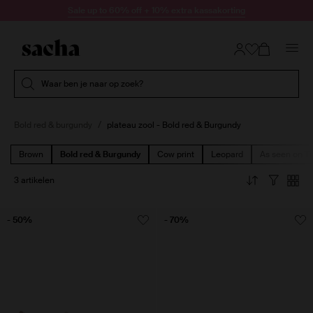
Doorgaan naar artikel
Sale up to 60% off + 10% extra kassakorting
Submit search
Waar ben je naar op zoek?
Bold red & burgundy
plateau zool - Bold red & Burgundy
Brown
Bold red & Burgundy
Cow print
Leopard
As seen on Ti
3 artikelen
- 50%
- 70%