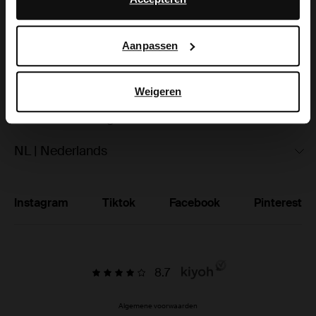
hoe Google uw persoonsgegevens gebruikt, vindt u op
Ruilen & retourneren
Google’s pagina over zakelijke veiligheid en privacy
.
Aanpassen
Brandstores
Vacatures
Weigeren
Studentenkorting
NL | Nederlands
Instagram
Tiktok
Facebook
Pinterest
8.7
Algemene voorwaarden