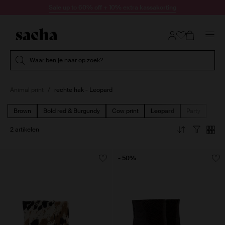
Doorgaan naar artikel
Sale up to 60% off + 10% extra kassakorting
Submit search
Waar ben je naar op zoek?
Animal print
rechte hak - Leopard
Brown
Bold red & Burgundy
Cow print
Leopard
Party
2 artikelen
- 50%