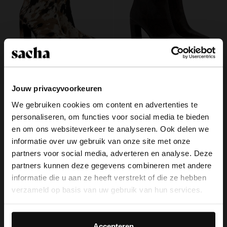
Jouw privacyvoorkeuren
Cow print enkellaarsjes met hak
Bruine snake enkellaarsjes met hak
We gebruiken cookies om content en advertenties te
149.99
50.00
99.98
personaliseren, om functies voor social media te bieden
×
en om ons websiteverkeer te analyseren. Ook delen we
View this website in English?
informatie over uw gebruik van onze site met onze
partners voor social media, adverteren en analyse. Deze
It looks like your language isn't Dutch. Would
partners kunnen deze gegevens combineren met andere
you like to switch to English?
Over Sacha
informatie die u aan ze heeft verstrekt of die ze hebben
verzameld op basis van uw gebruik van hun services.
Klantenservice
Yes, switch to
No, stay in Dutch
English
Daarnaast werken wij samen met Google voor
Bezorging & levering
advertentie- en meetdoeleinden. Meer informatie over
Accepteren