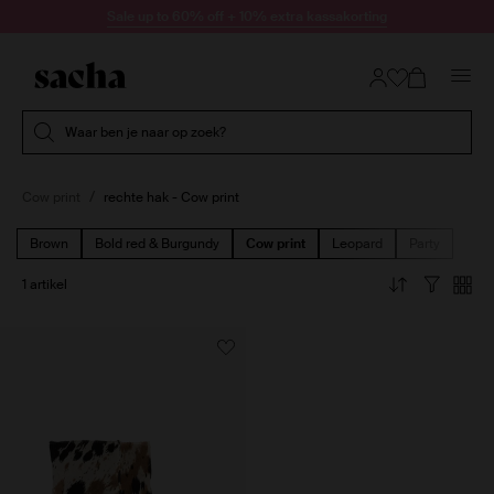
Doorgaan naar artikel
Sale up to 60% off + 10% extra kassakorting
Submit search
Waar ben je naar op zoek?
Cow print
rechte hak - Cow print
Brown
Bold red & Burgundy
Cow print
Leopard
Party
1 artikel