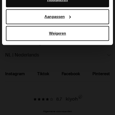
hoe Google uw persoonsgegevens gebruikt, vindt u op
Ruilen & retourneren
Google’s pagina over zakelijke veiligheid en privacy
.
Aanpassen
Brandstores
Vacatures
Weigeren
Studentenkorting
NL | Nederlands
Instagram
Tiktok
Facebook
Pinterest
8.7
Algemene voorwaarden