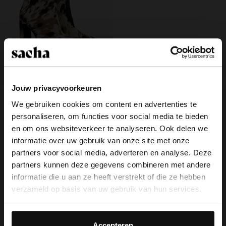
Jouw privacyvoorkeuren
Cow print enkellaarsjes met hak
We gebruiken cookies om content en advertenties te
149.99
personaliseren, om functies voor social media te bieden
×
en om ons websiteverkeer te analyseren. Ook delen we
View this website in English?
informatie over uw gebruik van onze site met onze
partners voor social media, adverteren en analyse. Deze
It looks like your language isn't Dutch. Would
partners kunnen deze gegevens combineren met andere
you like to switch to English?
Over Sacha
informatie die u aan ze heeft verstrekt of die ze hebben
verzameld op basis van uw gebruik van hun services.
Klantenservice
Yes, switch to
No, stay in Dutch
English
Daarnaast werken wij samen met Google voor
Bezorging & levering
advertentie- en meetdoeleinden. Meer informatie over
Accepteren