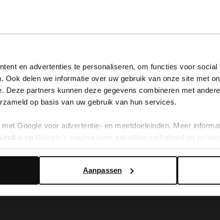
View this website in English?
ent en advertenties te personaliseren, om functies voor social
. Ook delen we informatie over uw gebruik van onze site met on
It looks like your language isn't Dutch. Would you like to
e. Deze partners kunnen deze gegevens combineren met andere i
switch to English?
erzameld op basis van uw gebruik van hun services.
t sleehak
met Google voor advertentie- en meetdoeleinden. Meer informa
Yes, switch to English
No, stay in Dutch
vindt u op
Google’s pagina over zakelijke veiligheid en priva
Aanpassen