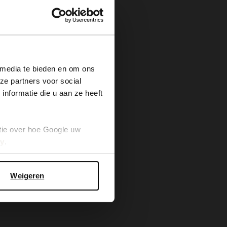
×
 media te bieden en om ons
ze partners voor social
nformatie die u aan ze heeft
tie over hoe Google uw
cy
.
Weigeren