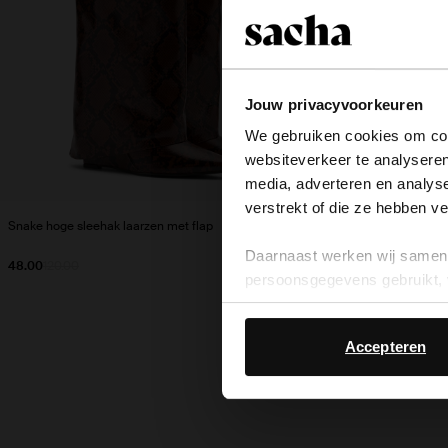
Jouw privacyvoorkeuren
We gebruiken cookies om cont
websiteverkeer te analyseren
media, adverteren en analys
verstrekt of die ze hebben v
Snake hoge sleehak laarzen met flap
Snake muiltjes me
Daarnaast werken wij samen 
48.00
120.00
35.00
69.99
persoonsgegevens gebruikt, 
Accepteren