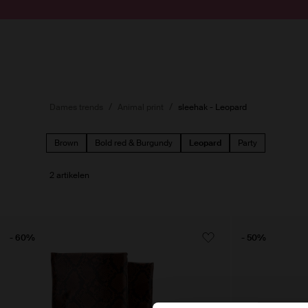
Doorgaan naar artikel
Submit search
Dames trends
Animal print
sleehak - Leopard
Brown
Bold red & Burgundy
Leopard
Party
2 artikelen
- 60%
- 50%