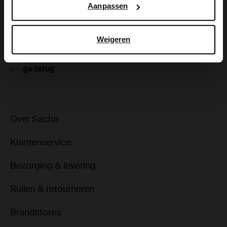
Aanpassen
Product details
Bezorgen & retour
Weigeren
ga terug
Over Sacha
Klantenservice
Bezorging & levering
Ruilen & retourneren
Brandstores