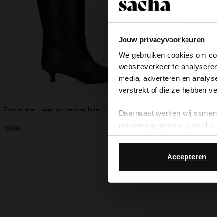
Jouw privacyvoorkeuren
We gebruiken cookies om cont
websiteverkeer te analyseren
media, adverteren en analys
verstrekt of die ze hebben v
Zwarte leren hoge laarzen met kitten heel
Zwarte hoge leren 
Daarnaast werken wij samen 
persoonsgegevens gebruikt, 
169.99
169.99
Accepteren