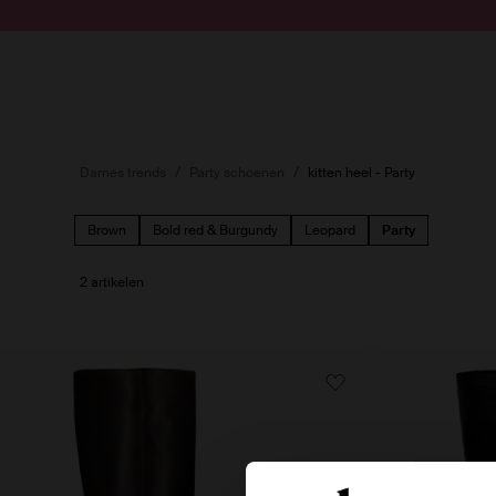
Doorgaan naar artikel
Submit search
Dames trends
Party schoenen
kitten heel - Party
Brown
Bold red & Burgundy
Leopard
Party
2 artikelen