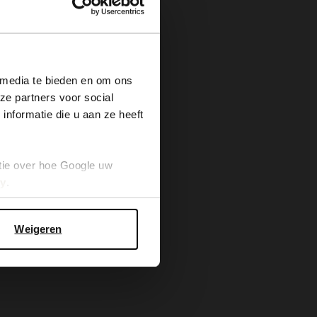
×
 media te bieden en om ons
ze partners voor social
nformatie die u aan ze heeft
tie over hoe Google uw
cy
.
Weigeren