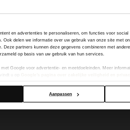
View this website in English?
ent en advertenties te personaliseren, om functies voor social
. Ook delen we informatie over uw gebruik van onze site met on
It looks like your language isn't Dutch. Would you like to
e. Deze partners kunnen deze gegevens combineren met andere i
switch to English?
erzameld op basis van uw gebruik van hun services.
laarzen met kitten heel
met Google voor advertentie- en meetdoeleinden. Meer informa
Yes, switch to English
No, stay in Dutch
vindt u op
Google’s pagina over zakelijke veiligheid en priva
Aanpassen