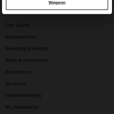
Weigeren
Over Sacha
Klantenservice
Bezorging & levering
Ruilen & retourneren
Brandstores
Vacatures
Studentenkorting
NL | Nederlands