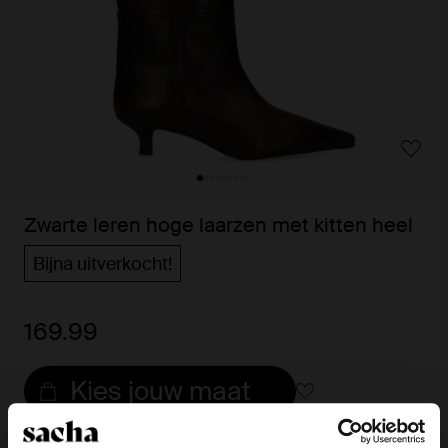
Zwarte leren hoge laarzen met kitten heel
Bijna uitverkocht!
169.99
Kies jouw maat
Snelle levering